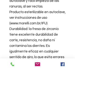
autoclave y fácil limpieza de las
ranuras, al ser rectas.
Producto esterilizable en autoclave,
ver instrucciones de uso
(www.morelli.com.br/IFU)
Durabilidad: la fresa de zirconio
tiene excelente durabilidad de
corte, resistencia, no daña ni
contamina los dientes. Es
igualmente eficaz en cualquier
sentido de giro, lo que evita errores
y aumenta su vida útil.
CARACTERÍSTICAS
Diámetro punta activa: Ø3mm
Longitud: 23mm
Indicación: Uso en contra-ángulo