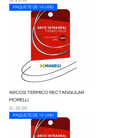
S/ 25.00
PAQUETE DE 10 UND
ARCOS TERMICO RECTANGULAR
MORELLI
Precio
S/ 32.00
PAQUETE DE 10 UND