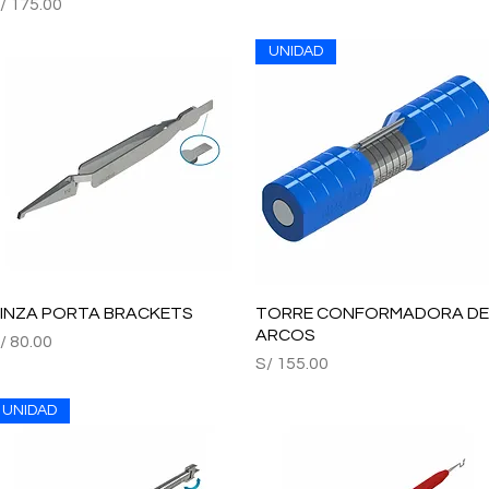
recio
/ 175.00
UNIDAD
INZA PORTA BRACKETS
Vista rápida
TORRE CONFORMADORA DE
Vista rápida
ARCOS
recio
/ 80.00
Precio
S/ 155.00
UNIDAD