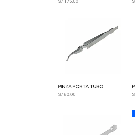
Precio
P
S/ 175.00
S
PINZA PORTA TUBO
Vista rápida
P
Precio
P
S/ 80.00
S