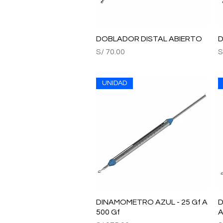
DOBLADOR DISTAL ABIERTO
Vista rápida
D
Precio
P
S/ 70.00
S
UNIDAD
DINAMOMETRO AZUL - 25 Gf A
Vista rápida
D
500 Gf
A