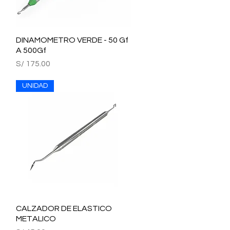
DINAMOMETRO VERDE - 50 Gf
Vista rápida
A 500Gf
Precio
S/ 175.00
UNIDAD
CALZADOR DE ELASTICO
Vista rápida
METALICO