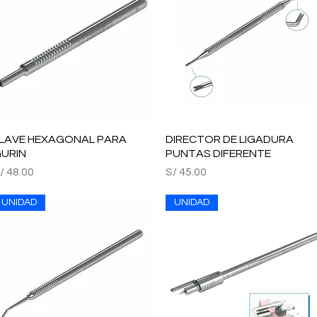
LAVE HEXAGONAL PARA
Vista rápida
DIRECTOR DE LIGADURA
Vista rápida
URIN
PUNTAS DIFERENTE
recio
Precio
/ 48.00
S/ 45.00
UNIDAD
UNIDAD