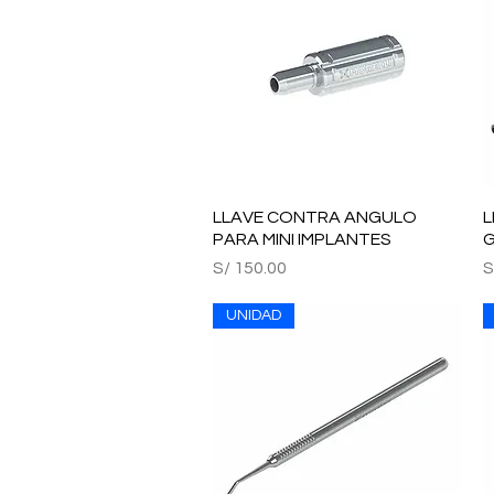
LLAVE CONTRA ANGULO
Vista rápida
L
PARA MINI IMPLANTES
G
Precio
P
S/ 150.00
S
UNIDAD