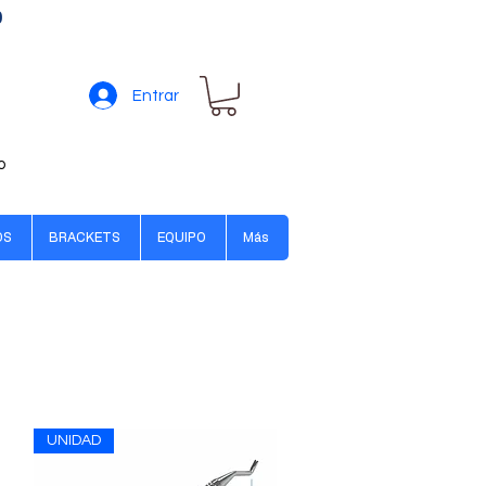
0
Entrar
o
OS
BRACKETS
EQUIPO
Más
UNIDAD