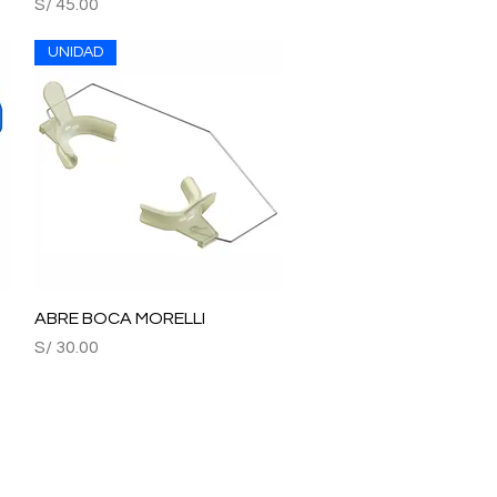
Precio
S/ 45.00
UNIDAD
ABRE BOCA MORELLI
Vista rápida
Precio
S/ 30.00