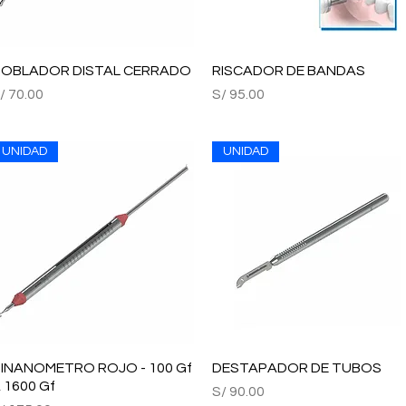
OBLADOR DISTAL CERRADO
Vista rápida
RISCADOR DE BANDAS
Vista rápida
recio
Precio
/ 70.00
S/ 95.00
UNIDAD
UNIDAD
INANOMETRO ROJO - 100 Gf
Vista rápida
DESTAPADOR DE TUBOS
Vista rápida
 1600 Gf
Precio
S/ 90.00