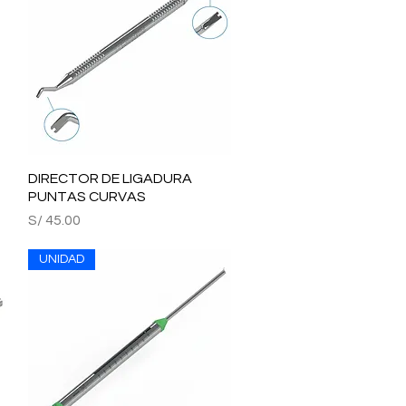
DIRECTOR DE LIGADURA
Vista rápida
PUNTAS CURVAS
Precio
S/ 45.00
UNIDAD