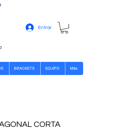
0
Entrar
o
OS
BRACKETS
EQUIPO
Más
XAGONAL CORTA