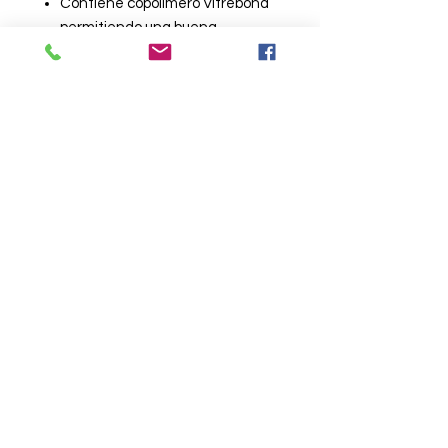
Contiene copolímero Vitrebond
permitiendo una buena
adhesión en dentina húmeda.
Versátil, indicado para
restauraciones directas e
indirectas.
Presentación:
Botella de 6 g.
Contáctenos:
930605321
-
933736665
AV. EMANCIPACION N
RO. 452 INT. 217 -
GALERIA LA PLATA LIMA
SUBIENDO LA 2DA ESCALERA
🪜